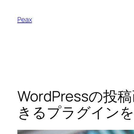
内
容
Peax
を
ス
キ
ッ
プ
WordPress
きるプラグインを