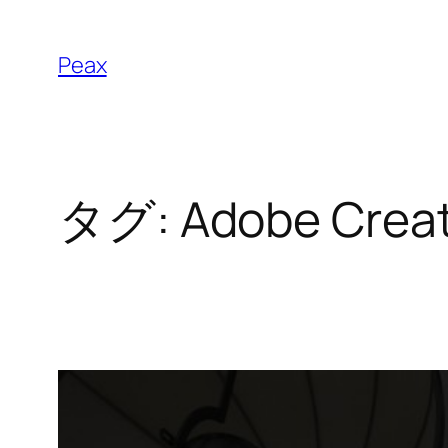
内
容
Peax
を
ス
キ
ッ
タグ:
Adobe Creat
プ