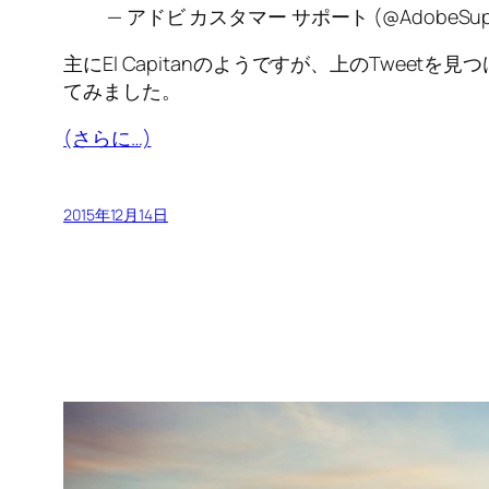
— アドビ カスタマー サポート (@AdobeSupp
主にEl Capitanのようですが、上のTwee
てみました。
(さらに…)
2015年12月14日